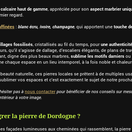
e calcaire haut de gamme
, appréciée pour son
aspect marbrier uniq
mier regard.
ffinées
:
blanc écru, ivoire, champagne
, qui apportent une
touche d
illages fossilisés
, cristallisés au fil du temps, pour
une authenticité
urs, qu’il s’agisse de dallage, d’escaliers élégants, de plans de tr
llant, digne des plus beaux marbres,
sublime les motifs damiers
ou 
rme chaque espace en un lieu intemporel, à la fois noble et chaleu
r beauté naturelle, ces pierres locales se prêtent à de multiples
ublimer vos espaces et c'est exactement le sujet de notre procha
'hésiter pas à
nous contacter
pour bénéficier de nos conseils sur mes
ntérieur à votre image.
grer la pierre de Dordogne ?
, des façades lumineuses aux cheminées qui rassemblent, la pierre