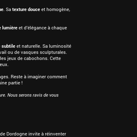
ue
. Sa
texture douce
et homogène,
e lumière
et d’élégance à chaque
 subtile
et naturelle. Sa luminosité
avail ou de vasques sculpturales.
les jeux de cabochons. Cette
reux.
 usages. Reste à imaginer comment
ine partie !
ure. Nous serons ravis de vous
 de Dordogne invite à réinventer