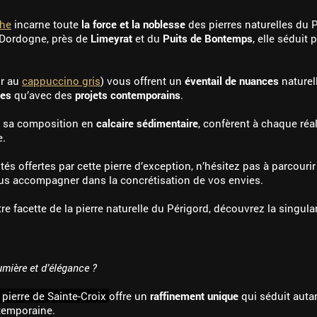
che
incarne toute
la force et la noblesse
des pierres naturelles du P
 Dordogne, près de
Limeyrat
et du
Puits de Bontemps
, elle séduit 
ir au
cappuccino gris
) vous offrent un
éventail de nuances
naturel
les
qu’avec des
projets contemporains
.
ue sa composition en
calcaire sédimentaire
, confèrent à chaque réa
e.
tés offertes par cette pierre d’exception, n’hésitez pas à parcouri
ous accompagner dans la concrétisation de vos envies.
re facette de la pierre naturelle du Périgord, découvrez la singular
umière et d’élégance ?
 pierre de Sainte-Croix
offre un
raffinement unique
qui séduit auta
temporaine.