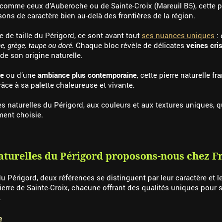
comme ceux d’Auberoche ou de Sainte-Croix (Mareuil B5), cette pie
ns de caractère bien au-delà des frontières de la région.
e de taille du Périgord, ce sont avant tout
ses nuances uniques
:
me, grège, taupe ou doré
. Chaque bloc révèle de délicates
veines cris
de son origine naturelle.
ue
ou d’une
ambiance plus contemporaine
, cette pierre naturelle f
râce à sa palette chaleureuse et vivante.
rres naturelles du Périgord, aux couleurs et aux textures uniques, 
ment choisie.
naturelles du Périgord proposons-nous chez F
 Périgord, deux références se distinguent par leur caractère et l
erre de Sainte-Croix, chacune offrant des qualités uniques pour s
.
e