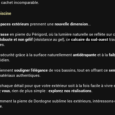
 cachet incomparable.
piscine
spaces extérieurs
prennent une
nouvelle dimension
...
rrasse
en pierre du Périgord, où la lumière naturelle se reflète sur
Robuste et non gélif
(
résistance au gel
), c
e
calcaire du sud-ouest
tra
es.
sécurité grâce à la surface naturellement
antidérapante
et à la
fai
idien.
viennent
souligner l’élégance
de vos bassins, tout en offrant ce
sen
matériaux authentiques.
aque détail pour que votre extérieur soit à la fois facile à vivr
z vous
, rien de plus simple :
explorez nos réalisations
.
ent la pierre de Dordogne sublime les extérieurs, intéressons-
e.