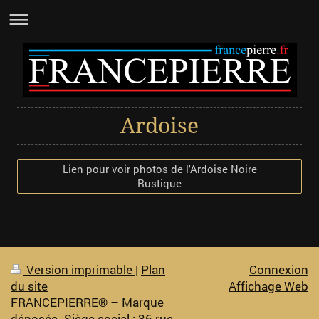
Ardoise
Lien pour voir photos de l'Ardoise Noire
Rustique
Version imprimable
|
Plan
Connexion
du site
Affichage Web
FRANCEPIERRE® – Marque
déposée. Siège social : 36 rue