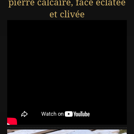
pierre calcaire, face éclatée
et clivée