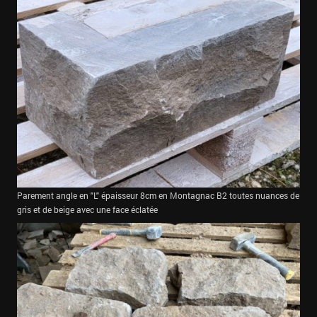
Parement angle en "L" épaisseur 8cm en Montagnac B2 toutes nuances de
gris et de beige avec une face éclatée