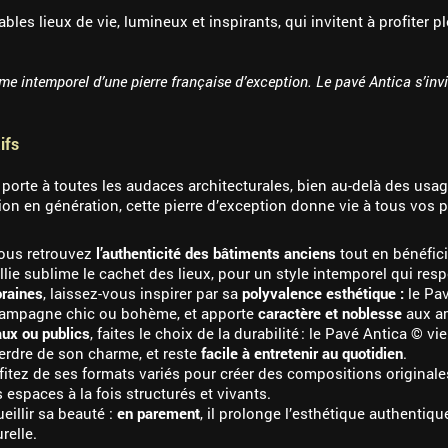
ables lieux de vie, lumineux et inspirants, qui invitent à profite
intemporel d’une pierre française d’exception. Le pavé Antica s’invit
ifs
porte à toutes les audaces architecturales, bien au-delà des usage
ion en génération, cette pierre d’exception donne vie à tous vos p
vous retrouvez
l’authenticité des bâtiments anciens
tout en bénéfic
illie sublime le cachet des lieux, pour un style intemporel qui respe
raines
, laissez-vous inspirer par sa
polyvalence esthétique :
le Pa
campagne chic ou bohème, et apporte
caractère et noblesse
aux am
ux ou publics
, faites le choix de la durabilité : le Pavé Antica © v
erdre de son charme, et reste
facile à entretenir au quotidien
.
ofitez de ses formats variés pour créer des compositions originales
 espaces à la fois structurés et vivants.
illir sa beauté :
en parement
, il prolonge l’esthétique authentiqu
relle.