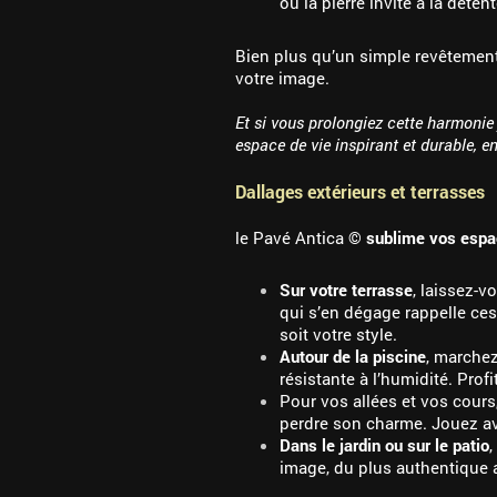
où la pierre invite à la dét
Bien plus qu’un simple revêtement
votre image.
Et si vous prolongiez cette harmonie j
espace de vie inspirant et durable, e
Dallages extérieurs et terrasses
le Pavé Antica ©
sublime vos esp
Sur votre terrasse
, laissez-v
qui s’en dégage rappelle ce
soit votre style.
Autour de la piscine
, marche
résistante à l’humidité. Pro
Pour vos allées et vos cours
perdre son charme. Jouez av
Dans le jardin ou sur le patio
,
image, du plus authentique 