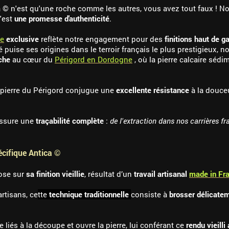
 © n'est qu'une roche comme les autres, vous avez tout faux ! Non
c'est
une promesse d'authenticité
.
e
exclusive
reflète notre engagement pour des
finitions haut de 
 puise ses origines dans le terroir français le plus prestigieux,
che
au cœur du
Périgord en Dordogne
, où la pierre calcaire séd
e pierre du Périgord conjugue une
excellente résistance
à la douce
 assure une
traçabilité complète
:
de l'extraction dans nos carrières fr
pécifique Antica ©
pose sur
sa finition vieillie
, résultat d’un
travail artisanal
made in Fr
rtisans, ce
tte
technique traditionnelle
consiste à
brosser délicate
e liés à la découpe et ouvre la pierre, lui conférant ce
rendu vieilli