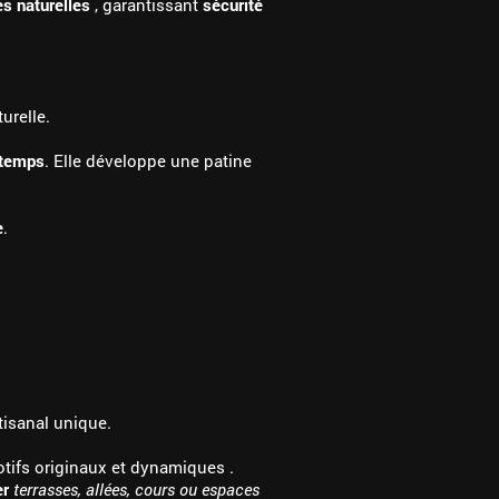
es naturelles
, garantissant
sécurité
urelle.
 temps
. Elle développe une patine
e
.
tisanal unique.
otifs originaux et dynamiques .
er
terrasses, allées, cours ou espaces