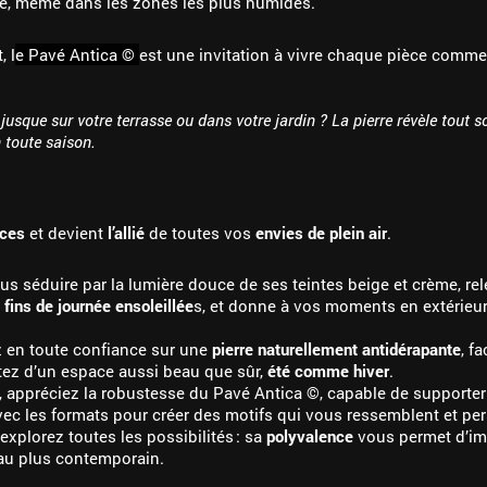
ente, même dans les zones les plus humides.
, l
e Pavé Antica ©
est une invitation à vivre chaque pièce comme
usque sur votre terrasse ou dans votre jardin ? La pierre révèle tout so
n toute saison.
aces
et devient
l’allié
de toutes vos
envies de plein air
.
ous séduire par la lumière douce de ses teintes beige et crème, re
s
fins de journée ensoleillée
s, et donne à vos moments en extérieu
z en toute confiance sur une
pierre naturellement antidérapante
, f
fitez d’un espace aussi beau que sûr,
été comme hiver
.
, appréciez la robustesse du Pavé Antica ©, capable de supporter
ec les formats pour créer des motifs qui vous ressemblent et pe
 explorez toutes les possibilités : sa
polyvalence
vous permet d’im
au plus contemporain.