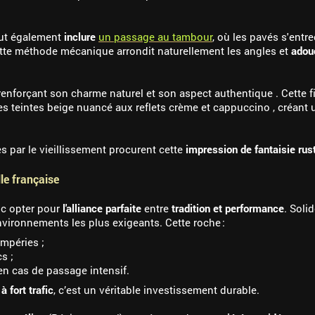
eut également
inclure
un passage au tambour
, où les pavés s'ent
Cette méthode mécanique arrondit naturellement les angles et
adouc
renforçant son charme naturel et son aspect authentique . Cette fi
des teintes beige nuancé aux reflets crème et cappuccino , créan
s par le vieillissement procurent cette
impression de fantaisie rus
le française
nc opter pour
l'alliance parfaite
entre
tradition et performance
. Soli
nvironnements les plus exigeants. Cette roche :
empéries ;
s ;
en cas de passage intensif.
à fort trafic
, c’est un véritable investissement durable.