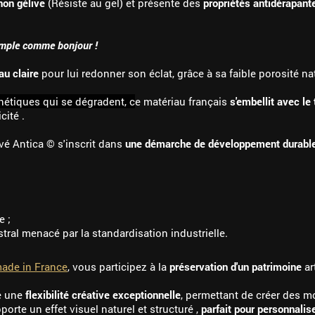
non gélive
(Résiste au gel) et présente des
propriétés antidérapant
 simple comme bonjour !
au claire
pour lui redonner son éclat, grâce à sa faible porosité nat
hétiques qui se dégradent, c
e matériau français
s'embellit avec le
cité .
vé Antica © s'inscrit dans
une démarche de développement durabl
e ;
stral menacé par la standardisation industrielle.
ade in France
, vous participez à la
préservation d'un patrimoine
ar
re une
flexibilité créative exceptionnelle
, permettant de créer des m
porte un effet visuel naturel et structuré ,
parfait pour personnalis