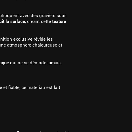
rechoquent avec des graviers sous
it la surface
, créant cette
texture
nition exclusive révèle les
t une atmosphère chaleureuse et
tique
qui ne se démode jamais.
de et fiable, ce matériau est
fait